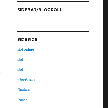
SIDEBAR/BLOGROLL
SIDESIDE
slot online
slot
slot
i
สล็อตเว็บตรง
เว็บสล็อต
เว็บตรง