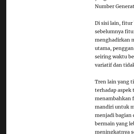
Number Generat
Di sisi lain, fi
sebelumnya fitu
menghadirkan me
utama, penggand
seiring waktu b
variatif dan tid
Tren lain yang 
terhadap aspek 
menambahkan fit
mandiri untuk m
menjadi bagian 
bermain yang le
meningkatnya so