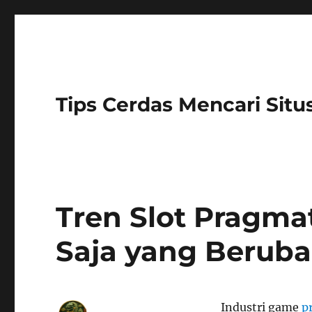
Tips Cerdas Mencari Situ
Tren Slot Pragmat
Saja yang Berub
Industri game
p