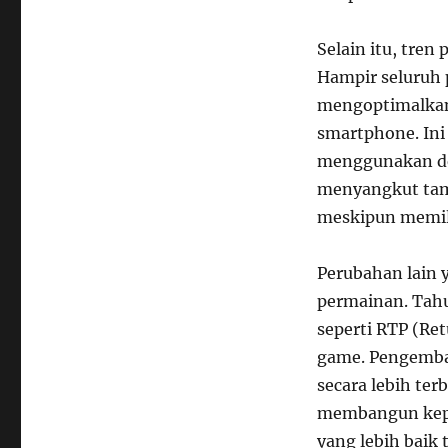
Selain itu, tre
Hampir seluruh 
mengoptimalkan s
smartphone. Ini
menggunakan des
menyangkut tamp
meskipun memili
Perubahan lain y
permainan. Tahu
seperti RTP (Ret
game. Pengemba
secara lebih ter
membangun kep
yang lebih baik