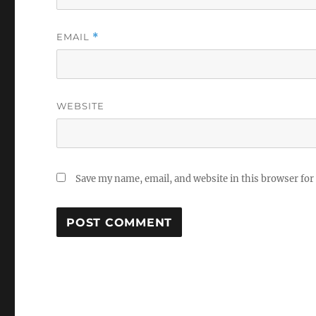
EMAIL
*
WEBSITE
Save my name, email, and website in this browser for