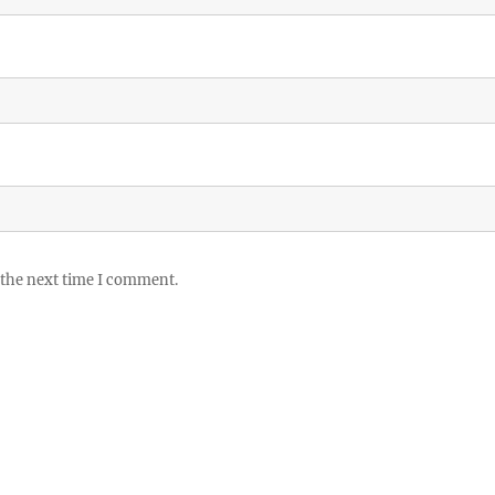
 the next time I comment.