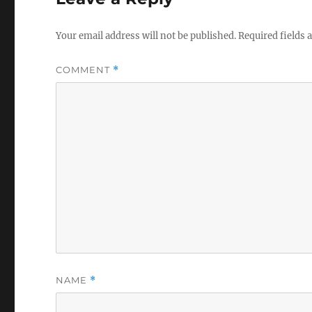
Your email address will not be published.
Required fields
COMMENT
*
NAME
*