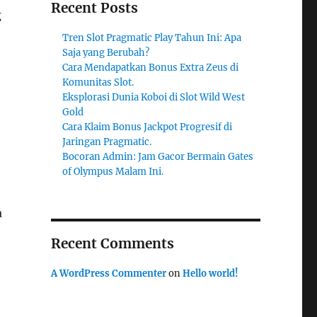
Recent Posts
g
Tren Slot Pragmatic Play Tahun Ini: Apa
Saja yang Berubah?
Cara Mendapatkan Bonus Extra Zeus di
Komunitas Slot.
Eksplorasi Dunia Koboi di Slot Wild West
Gold
Cara Klaim Bonus Jackpot Progresif di
Jaringan Pragmatic.
Bocoran Admin: Jam Gacor Bermain Gates
of Olympus Malam Ini.
a
Recent Comments
A WordPress Commenter
on
Hello world!