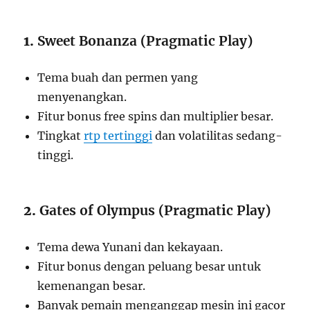
1.
Sweet Bonanza (Pragmatic Play)
Tema buah dan permen yang
menyenangkan.
Fitur bonus free spins dan multiplier besar.
Tingkat
rtp tertinggi
dan volatilitas sedang-
tinggi.
2.
Gates of Olympus (Pragmatic Play)
Tema dewa Yunani dan kekayaan.
Fitur bonus dengan peluang besar untuk
kemenangan besar.
Banyak pemain menganggap mesin ini gacor