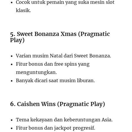
Cocok untuk pemain yang suka mesin slot
klasik.
5.
Sweet Bonanza Xmas (Pragmatic
Play)
Varian musim Natal dari Sweet Bonanza.
Fitur bonus dan free spins yang
menguntungkan.
Banyak dicari saat musim liburan.
6.
Caishen Wins (Pragmatic Play)
Tema kekayaan dan keberuntungan Asia.
Fitur bonus dan jackpot progresif.