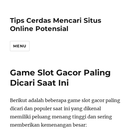
Tips Cerdas Mencari Situs
Online Potensial
MENU
Game Slot Gacor Paling
Dicari Saat Ini
Berikut adalah beberapa game slot gacor paling
dicari dan populer saat ini yang dikenal
memiliki peluang menang tinggi dan sering
memberikan kemenangan besar: