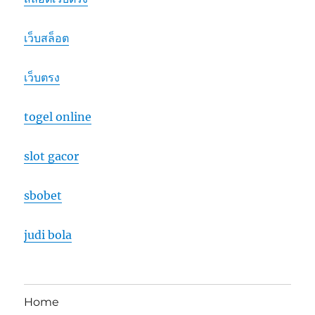
เว็บสล็อต
เว็บตรง
togel online
slot gacor
sbobet
judi bola
Home