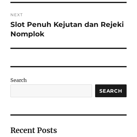
NEXT
Slot Penuh Kejutan dan Rejeki
Next
post:
Nomplok
Search
SEARCH
Recent Posts