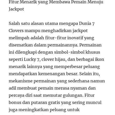
Fitur Menarik yang Membawa Pemain Menuju
Jackpot
Salah satu alasan utama mengapa Dunia 7
Clovers mampu menghadirkan jackpot
melimpah adalah fitur-fitur inovatif yang
disematkan dalam permainannya. Permainan
ini dilengkapi dengan simbol-simbol khusus
seperti Lucky 7, clover hijau, dan berbagai ikon
menarik lainnya yang memperbesar peluang
mendapatkan kemenangan besar. Selain itu,
mekanisme permainan yang sederhana namun
adil membuat pemain merasa nyaman dan
percaya diri saat memutar gulungan. Fitur
bonus dan putaran gratis yang sering muncul
juga meningkatkan peluang untuk