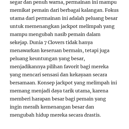
segar dan penuh warna, permainan ini mampu
memikat pemain dari berbagai kalangan. Fokus
utama dari permainan ini adalah peluang besar
untuk memenangkan jackpot melimpah yang
mampu mengubah nasib pemain dalam
sekejap. Dunia 7 Clovers tidak hanya
menawarkan keseruan bermain, tetapi juga
peluang keuntungan yang besar,
menjadikannya pilihan favorit bagi mereka
yang mencari sensasi dan kekayaan secara
bersamaan. Konsep jackpot yang melimpah ini
memang menjadi daya tarik utama, karena
memberi harapan besar bagi pemain yang
ingin meraih kemenangan besar dan
mengubah hidup mereka secara drastis.