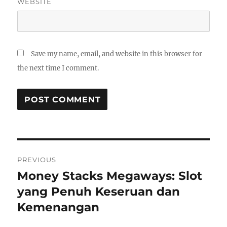
WEBSITE
Save my name, email, and website in this browser for
the next time I comment.
Post
PREVIOUS
navigation
Money Stacks Megaways: Slot
Previous
post:
yang Penuh Keseruan dan
Kemenangan