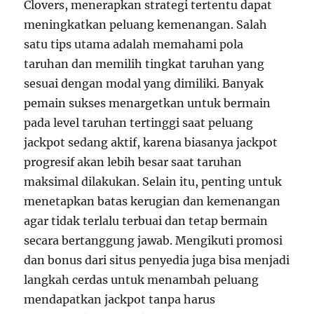
Clovers, menerapkan strategi tertentu dapat
meningkatkan peluang kemenangan. Salah
satu tips utama adalah memahami pola
taruhan dan memilih tingkat taruhan yang
sesuai dengan modal yang dimiliki. Banyak
pemain sukses menargetkan untuk bermain
pada level taruhan tertinggi saat peluang
jackpot sedang aktif, karena biasanya jackpot
progresif akan lebih besar saat taruhan
maksimal dilakukan. Selain itu, penting untuk
menetapkan batas kerugian dan kemenangan
agar tidak terlalu terbuai dan tetap bermain
secara bertanggung jawab. Mengikuti promosi
dan bonus dari situs penyedia juga bisa menjadi
langkah cerdas untuk menambah peluang
mendapatkan jackpot tanpa harus