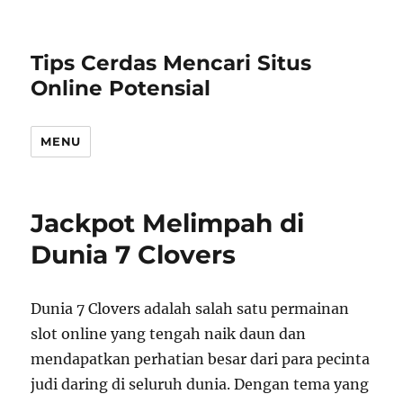
Tips Cerdas Mencari Situs
Online Potensial
MENU
Jackpot Melimpah di
Dunia 7 Clovers
Dunia 7 Clovers adalah salah satu permainan
slot online yang tengah naik daun dan
mendapatkan perhatian besar dari para pecinta
judi daring di seluruh dunia. Dengan tema yang