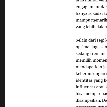
atau humor yang
engagement dari
hanya sekadar te
mampu menarik 
yang lebih dala
Selain dari segi
optimal juga sa
sedang tren, me
memilih momen-
mendapatkan ja
keberuntungan s
identitas yang k
influencer atau
bisa memperlua
disampaikan. D