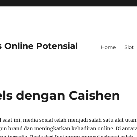
s Online Potensial
Home
Slot
ls dengan Caishen
l saat ini, media sosial telah menjadi salah satu alat uta
n brand dan meningkatkan kehadiran online. Di antar