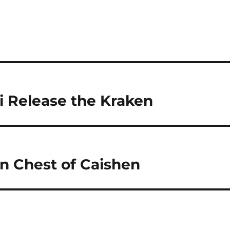
 Release the Kraken
n Chest of Caishen