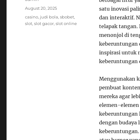
berbagai fitur y
Posted
August 20, 2025
satu inovasi pal
on
Tags
casino
,
judi bola
,
sbobet
,
dan interaktif.
slot
,
slot gacor
,
slot online
telapak tangan. 
menonjol di teng
keberuntungan 
inspirasi untuk
keberuntungan d
Menggunakan ko
pembuat konten
mereka agar leb
elemen-elemen k
keberuntungan l
dengan budaya l
keberuntungan. 