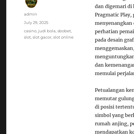
dan digemari di
Author
admin
Pragmatic Play
Posted
July 29, 2025
menyenangkan d
on
Tags
casino
,
judi bola
,
sbobet
,
perhatian pemain
slot
,
slot gacor
,
slot online
pada desain gra
menggemaskan, s
menguntungkan. 
dan kemenangan 
memulai perjal
Petualangan kem
memutar gulung
di posisi terten
simbol yang ber
rumah anjing, p
mendapatkan ko