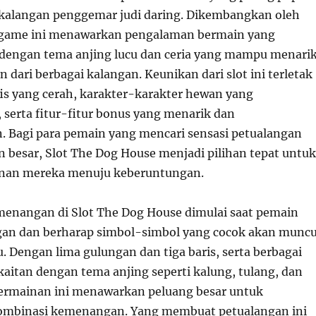
 kalangan penggemar judi daring. Dikembangkan oleh
, game ini menawarkan pengalaman bermain yang
engan tema anjing lucu dan ceria yang mampu menari
 dari berbagai kalangan. Keunikan dari slot ini terletak
fis yang cerah, karakter-karakter hewan yang
erta fitur-fitur bonus yang menarik dan
Bagi para pemain yang mencari sensasi petualangan
besar, Slot The Dog House menjadi pilihan tepat untuk
anan mereka menuju keberuntungan.
enangan di Slot The Dog House dimulai saat pemain
an dan berharap simbol-simbol yang cocok akan muncu
tu. Dengan lima gulungan dan tiga baris, serta berbagai
kaitan dengan tema anjing seperti kalung, tulang, dan
ermainan ini menawarkan peluang besar untuk
mbinasi kemenangan. Yang membuat petualangan ini