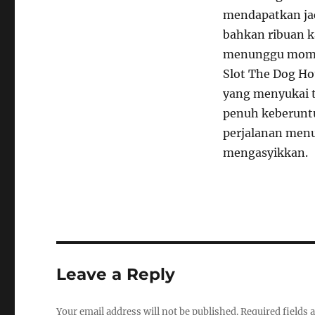
mendapatkan jac
bahkan ribuan ka
menunggu mome
Slot The Dog Hou
yang menyukai t
penuh keberuntu
perjalanan men
mengasyikkan.
Leave a Reply
Your email address will not be published.
Required fields