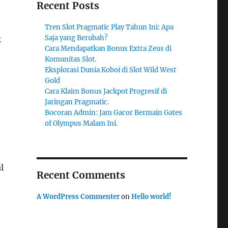
Recent Posts
Tren Slot Pragmatic Play Tahun Ini: Apa
Saja yang Berubah?
k
Cara Mendapatkan Bonus Extra Zeus di
Komunitas Slot.
Eksplorasi Dunia Koboi di Slot Wild West
Gold
Cara Klaim Bonus Jackpot Progresif di
Jaringan Pragmatic.
Bocoran Admin: Jam Gacor Bermain Gates
of Olympus Malam Ini.
l
Recent Comments
A WordPress Commenter
on
Hello world!