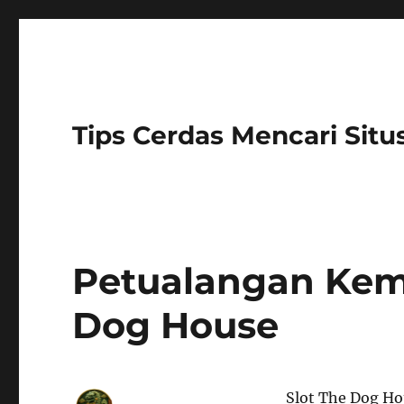
Tips Cerdas Mencari Situ
Petualangan Kem
Dog House
Slot The Dog Ho