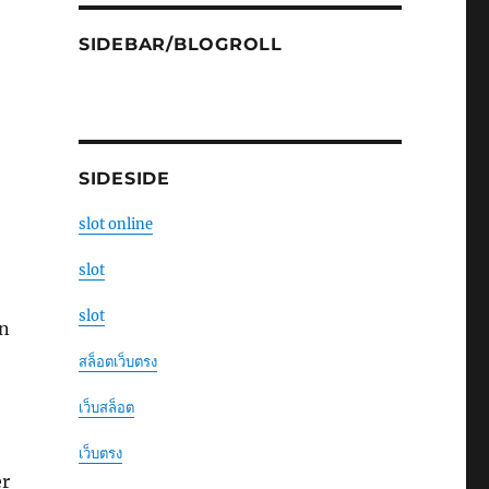
SIDEBAR/BLOGROLL
SIDESIDE
slot online
slot
slot
n
สล็อตเว็บตรง
เว็บสล็อต
เว็บตรง
er