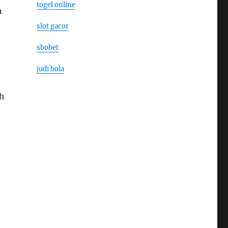
togel online
h
slot gacor
sbobet
judi bola
uh