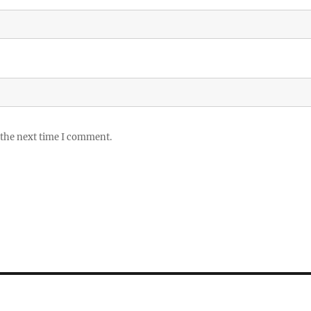
 the next time I comment.