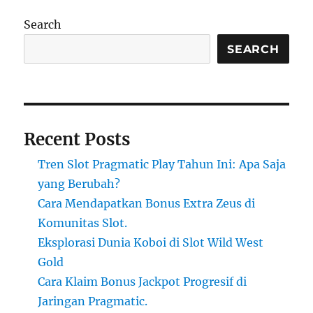
Search
SEARCH
Recent Posts
Tren Slot Pragmatic Play Tahun Ini: Apa Saja
yang Berubah?
Cara Mendapatkan Bonus Extra Zeus di
Komunitas Slot.
Eksplorasi Dunia Koboi di Slot Wild West
Gold
Cara Klaim Bonus Jackpot Progresif di
Jaringan Pragmatic.