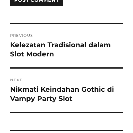
Post
PREVIOUS
navigation
Kelezatan Tradisional dalam
Previous
post:
Slot Modern
NEXT
Nikmati Keindahan Gothic di
Next
post:
Vampy Party Slot