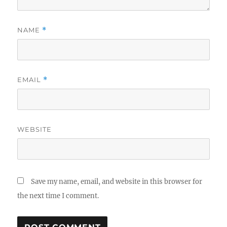
NAME
*
EMAIL
*
WEBSITE
Save my name, email, and website in this browser for
the next time I comment.