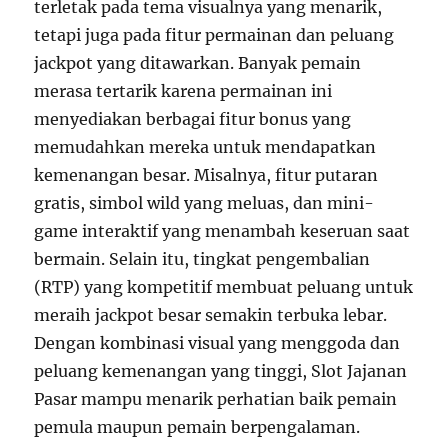
terletak pada tema visualnya yang menarik,
tetapi juga pada fitur permainan dan peluang
jackpot yang ditawarkan. Banyak pemain
merasa tertarik karena permainan ini
menyediakan berbagai fitur bonus yang
memudahkan mereka untuk mendapatkan
kemenangan besar. Misalnya, fitur putaran
gratis, simbol wild yang meluas, dan mini-
game interaktif yang menambah keseruan saat
bermain. Selain itu, tingkat pengembalian
(RTP) yang kompetitif membuat peluang untuk
meraih jackpot besar semakin terbuka lebar.
Dengan kombinasi visual yang menggoda dan
peluang kemenangan yang tinggi, Slot Jajanan
Pasar mampu menarik perhatian baik pemain
pemula maupun pemain berpengalaman.