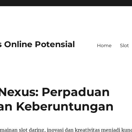
s Online Potensial
Home
Slot
 Nexus: Perpaduan
dan Keberuntungan
ainan slot daring, inovasi dan kreativitas menjadi kunc