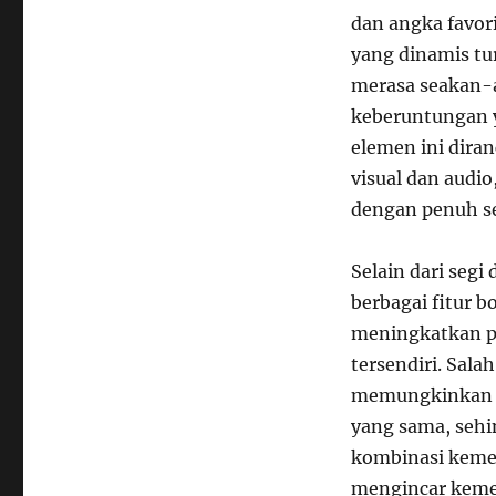
dan angka favori
yang dinamis t
merasa seakan-a
keberuntungan y
elemen ini dir
visual dan audi
dengan penuh s
Selain dari seg
berbagai fitur 
meningkatkan p
tersendiri. Sala
memungkinkan d
yang sama, seh
kombinasi kemen
mengincar keme