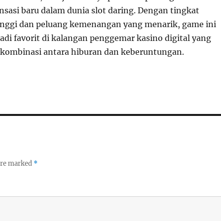
nsasi baru dalam dunia slot daring. Dengan tingkat
tinggi dan peluang kemenangan yang menarik, game ini
adi favorit di kalangan penggemar kasino digital yang
ombinasi antara hiburan dan keberuntungan.
 are marked
*