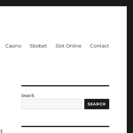
Casino
Sbobet
Slot Online
Contact
Search
SEARCH
i