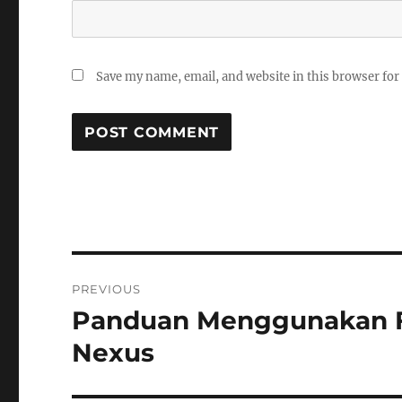
Save my name, email, and website in this browser for
Post
PREVIOUS
navigation
Panduan Menggunakan Fi
Previous
post:
Nexus