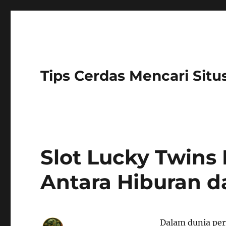
Tips Cerdas Mencari Situ
Slot Lucky Twins
Antara Hiburan 
Dalam dunia perm