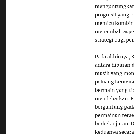
menguntungkan d
progresif yang 
memicu kombinas
menambah aspek
strategi bagi p
Pada akhirnya, 
antara hiburan 
musik yang memi
peluang kemena
bermain yang ti
mendebarkan. Ke
bergantung pada
permainan ters
berkelanjutan. 
keduanya secara