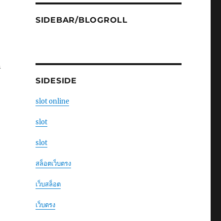
SIDEBAR/BLOGROLL
n
SIDESIDE
slot online
slot
slot
สล็อตเว็บตรง
เว็บสล็อต
เว็บตรง