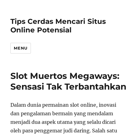
Tips Cerdas Mencari Situs
Online Potensial
MENU
Slot Muertos Megaways:
Sensasi Tak Terbantahkan
Dalam dunia permainan slot online, inovasi
dan pengalaman bermain yang mendalam
menjadi dua aspek utama yang selalu dicari
oleh para penggemar judi daring. Salah satu