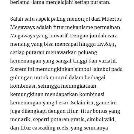
berlama-lama menjelajahi setiap putaran.
Salah satu aspek paling menonjol dari Muertos
Megaways adalah fitur mekanisme permainan
Megaways yang inovatif. Dengan jumlah cara
menang yang bisa mencapai hingga 117.649,
setiap putaran menawarkan peluang
kemenangan yang sangat tinggi dan variatif.
Sistem ini memungkinkan simbol-simbol pada
gulungan untuk muncul dalam berbagai
kombinasi, sehingga meningkatkan
kemungkinan mendapatkan kombinasi
kemenangan yang besar. Selain itu, game ini
juga dilengkapi dengan fitur-fitur bonus yang
menarik, seperti putaran gratis, simbol wild,
dan fitur cascading reels, yang semuanya