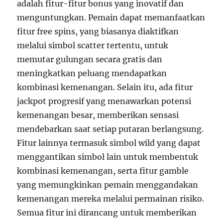
adalah fitur-fitur bonus yang inovatif dan
menguntungkan. Pemain dapat memanfaatkan
fitur free spins, yang biasanya diaktifkan
melalui simbol scatter tertentu, untuk
memutar gulungan secara gratis dan
meningkatkan peluang mendapatkan
kombinasi kemenangan. Selain itu, ada fitur
jackpot progresif yang menawarkan potensi
kemenangan besar, memberikan sensasi
mendebarkan saat setiap putaran berlangsung.
Fitur lainnya termasuk simbol wild yang dapat
menggantikan simbol lain untuk membentuk
kombinasi kemenangan, serta fitur gamble
yang memungkinkan pemain menggandakan
kemenangan mereka melalui permainan risiko.
Semua fitur ini dirancang untuk memberikan