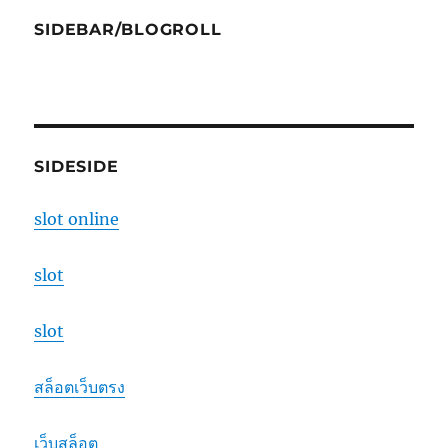
SIDEBAR/BLOGROLL
SIDESIDE
slot online
slot
slot
สล็อตเว็บตรง
เว็บสล็อต