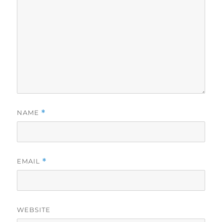
NAME
*
EMAIL
*
WEBSITE