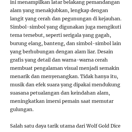
ini menampilkan latar belakang pemandangan
alam yang menakjubkan, lengkap dengan
langit yang cerah dan pegunungan di kejauhan.
Simbol-simbol yang digunakan juga mengikuti
tema tersebut, seperti serigala yang gagah,
burung elang, banteng, dan simbol-simbol lain
yang berhubungan dengan alam liar. Desain
grafis yang detail dan warna-warna cerah
membuat pengalaman visual menjadi semakin
menarik dan menyenangkan. Tidak hanya itu,
musik dan efek suara yang dipakai mendukung
suasana petualangan dan keindahan alam,
meningkatkan imersi pemain saat memutar
gulungan.
Salah satu daya tarik utama dari Wolf Gold Dice