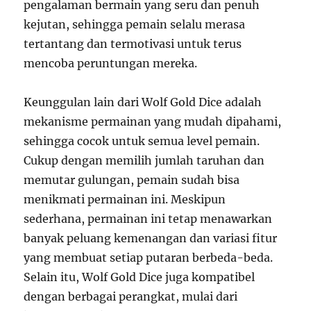
pengalaman bermain yang seru dan penuh
kejutan, sehingga pemain selalu merasa
tertantang dan termotivasi untuk terus
mencoba peruntungan mereka.
Keunggulan lain dari Wolf Gold Dice adalah
mekanisme permainan yang mudah dipahami,
sehingga cocok untuk semua level pemain.
Cukup dengan memilih jumlah taruhan dan
memutar gulungan, pemain sudah bisa
menikmati permainan ini. Meskipun
sederhana, permainan ini tetap menawarkan
banyak peluang kemenangan dan variasi fitur
yang membuat setiap putaran berbeda-beda.
Selain itu, Wolf Gold Dice juga kompatibel
dengan berbagai perangkat, mulai dari