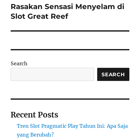
Rasakan Sensasi Menyelam di
Next
post:
Slot Great Reef
Search
SEARCH
Recent Posts
Tren Slot Pragmatic Play Tahun Ini: Apa Saja
yang Berubah?