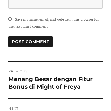
Save my name, email, and website in this browser for
the next time I comment.
Post
PREVIOUS
navigation
Menang Besar dengan Fitur
Previous
post:
Bonus di Might of Freya
NEXT