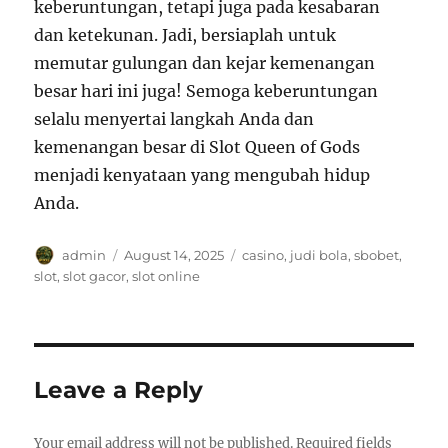
keberuntungan, tetapi juga pada kesabaran
dan ketekunan. Jadi, bersiaplah untuk
memutar gulungan dan kejar kemenangan
besar hari ini juga! Semoga keberuntungan
selalu menyertai langkah Anda dan
kemenangan besar di Slot Queen of Gods
menjadi kenyataan yang mengubah hidup
Anda.
Author
Posted
Tags
admin
August 14, 2025
casino
,
judi bola
,
sbobet
,
on
slot
,
slot gacor
,
slot online
Leave a Reply
Your email address will not be published.
Required fields