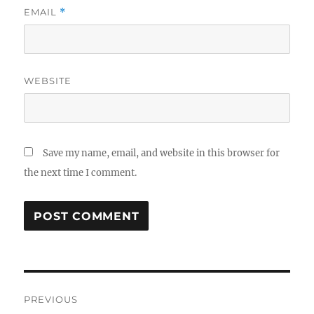
EMAIL
*
WEBSITE
Save my name, email, and website in this browser for
the next time I comment.
Post
PREVIOUS