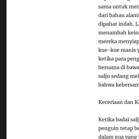
sama untuk meng
dari bahan alam
dipahat indah. 
menambah keind
mereka menyiapk
kue-kue manis y
ketika para pen
bersama di bawa
salju sedang m
bahwa kebersam
Keceriaan dan 
Ketika badai sa
penguin tetap b
dalam gua yang 