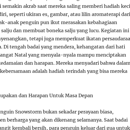
 semakin akrab saat mereka saling memberi hadiah keci
iri, seperti ukiran es, gambar, atau lilin aromaterapi dar
nak-anak penguin pun ikut merasakan kebahagiaan
salju dan membuat boneka salju yang lucu. Kegiatan ini
yenangkan, tetapi juga memperkuat ikatan persaudara
a. Di tengah badai yang mendera, kehangatan dari hati
angat Natal yang menyala-nyala mampu menciptakan
kedamaian dan harapan. Mereka menyadari bahwa dala
 kebersamaan adalah hadiah terindah yang bisa mereka
upakan dan Harapan Untuk Masa Depan
Penguin Snowstorm bukan sekadar perayaan biasa,
n berharga yang akan dikenang selamanya. Saat badai
angit kembali bersih, para penguin keluar dari gua untuk