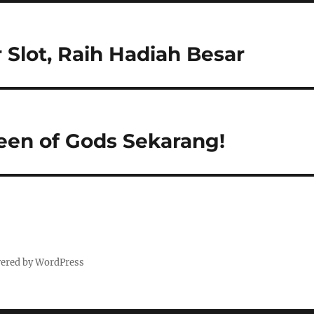
 Slot, Raih Hadiah Besar
een of Gods Sekarang!
ered by WordPress