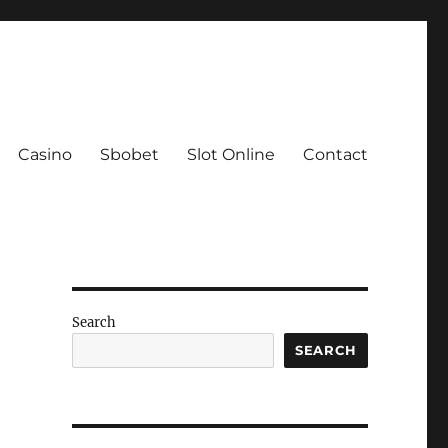
Casino
Sbobet
Slot Online
Contact
Search
SEARCH